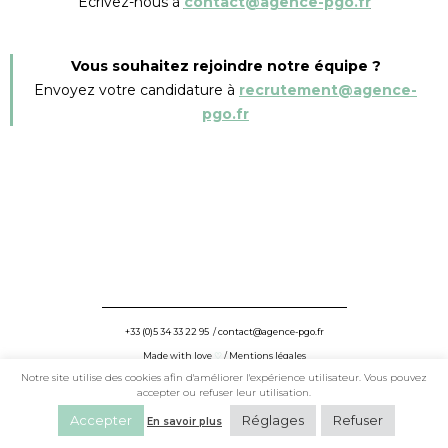
Écrivez-nous à
contact@agence-pgo.fr
Vous souhaitez rejoindre notre équipe ?
Envoyez votre candidature à
recrutement@agence-
pgo.fr
+33 (0)5 34 33 22 95
/
contact@agence-pgo.fr
Made with love
♡
/
Mentions légales
Notre site utilise des cookies afin d'améliorer l'expérience utilisateur. Vous pouvez
©PGO – 2024
accepter ou refuser leur utilisation.
Accepter
Réglages
Refuser
En savoir plus