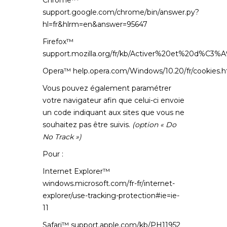
Chrome™
support.google.com/chrome/bin/answer.py?
hl=fr&hlrm=en&answer=95647
Firefox™
support.mozilla.org/fr/kb/Activer%20et%20d%C3%
Opera™
help.opera.com/Windows/10.20/fr/cookies.h
Vous pouvez également paramétrer
votre navigateur afin que celui-ci envoie
un code indiquant aux sites que vous ne
souhaitez pas être suivis.
(option « Do
No Track »)
Pour :
Internet Explorer™
windows.microsoft.com/fr-fr/internet-
explorer/use-tracking-protection#ie=ie-
11
Safari™
support.apple.com/kb/PH11952