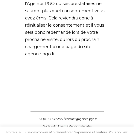
l’Agence PGO ou ses prestataires ne
sauront plus quel consentement vous
avez émis. Cela reviendra donc à
réinitialiser le consentement et il vous
sera donc redemandé lors de votre
prochaine visite, ou lors du prochain
chargement d’une page du site
agence-pgo.fr
.
+33 (0)5 34 33 22 95
/
contact@agence-pgo.fr
Made with love
♡
/
Mentions légales
Notre site utilise des cookies afin d'améliorer l'expérience utilisateur. Vous pouvez
©PGO – 2024