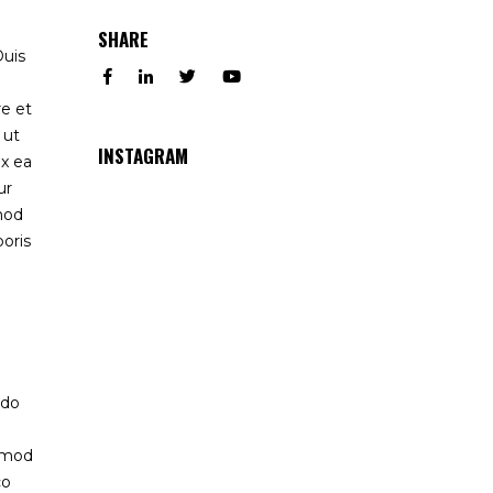
SHARE
Duis
re et
 ut
INSTAGRAM
ex ea
ur
mod
boris
odo
usmod
co